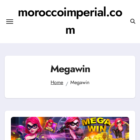
Skip
moroccoimperial.co
to
content
m
Megawin
Home
Megawin