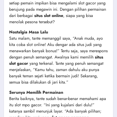
setiap pemain impikan bisa mengalami slot gacor yang
berujung pada megawin ini. Dengan pilihan permainan
dari berbagai
situs slot online
, siapa yang bisa
menolak pesona tersebut?
Nostalgia Masa Lalu
Satu malam, tante memanggil saya, “Anak muda, ayo
kita coba slot online! Aku dengar ada situs judi yang
menawarkan banyak bonus!” Tentu saja, saya merespons
dengan penuh semangat. Awalnya kami memilih
situs
slot gacor
yang terkenal. Tante yang penuh semangat
menjelaskan, “Kamu tahu, zaman dahulu aku punya
banyak teman sejati ketika bermain judi! Sekarang,
semua bisa dilakukan di jari kita.”
Serunya Memilih Permainan
Berita baiknya, tante sudah benar-benar memahami apa
itu slot mpo gacor. “Ini yang kujalani dari dulu!”
katanya sambil menunjuk layar. “Ada banyak pilihan;